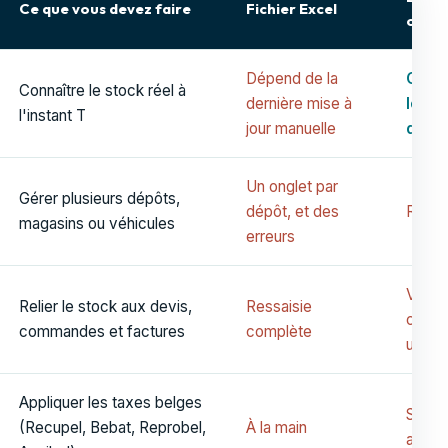
Ce que vous devez faire
Fichier Excel
caisse
Dépend de la
Oui, 
Connaître le stock réel à
dernière mise à
le po
l'instant T
jour manuelle
de v
Un onglet par
Gérer plusieurs dépôts,
dépôt, et des
Rare
magasins ou véhicules
erreurs
Vente
Relier le stock aux devis,
Ressaisie
compt
commandes et factures
complète
uniqu
Appliquer les taxes belges
Souve
(Recupel, Bebat, Reprobel,
À la main
absen