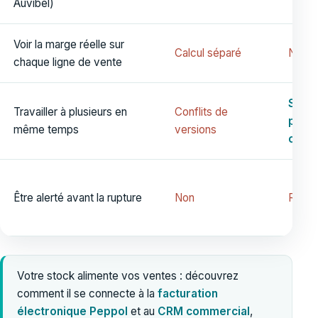
Auvibel)
Voir la marge réelle sur
Calcul séparé
Non
chaque ligne de vente
Sur l
Travailler à plusieurs en
Conflits de
post
même temps
versions
caiss
Être alerté avant la rupture
Non
Rare
Votre stock alimente vos ventes : découvrez
comment il se connecte à la
facturation
électronique Peppol
et au
CRM commercial
,