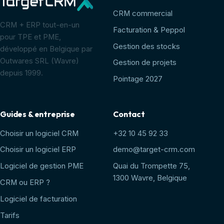
CRM commercial
CRM + ERP tout-en-un
Facturation & Peppol
pour TPE et PME,
Gestion des stocks
développé en Belgique par
Outwares SRL (Wavre)
Gestion de projets
depuis 1999.
Pointage 2027
Guides & entreprise
Contact
Choisir un logiciel CRM
+32 10 45 92 33
Choisir un logiciel ERP
demo@target-crm.com
Logiciel de gestion PME
Quai du Trompette 75,
1300 Wavre, Belgique
CRM ou ERP ?
Logiciel de facturation
Tarifs